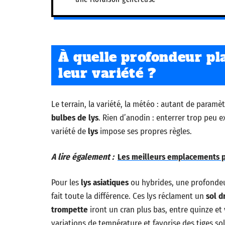
À quelle profondeur pla
leur variété ?
Le terrain, la variété, la météo : autant de paramè
bulbes de lys
. Rien d’anodin : enterrer trop peu e
variété de
lys
impose ses propres règles.
A lire également :
Les meilleurs emplacements po
Pour les
lys asiatiques
ou hybrides, une profondeur
fait toute la différence. Ces lys réclament un
sol d
trompette
iront un cran plus bas, entre quinze et
variations de température et favorise des tiges sol