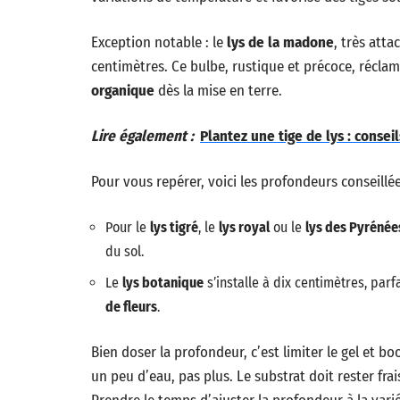
Exception notable : le
lys de la madone
, très atta
centimètres. Ce bulbe, rustique et précoce, récla
organique
dès la mise en terre.
Lire également :
Plantez une tige de lys : conseil
Pour vous repérer, voici les profondeurs conseillé
Pour le
lys tigré
, le
lys royal
ou le
lys des Pyrénée
du sol.
Le
lys botanique
s’installe à dix centimètres, pa
de fleurs
.
Bien doser la profondeur, c’est limiter le gel et b
un peu d’eau, pas plus. Le substrat doit rester fra