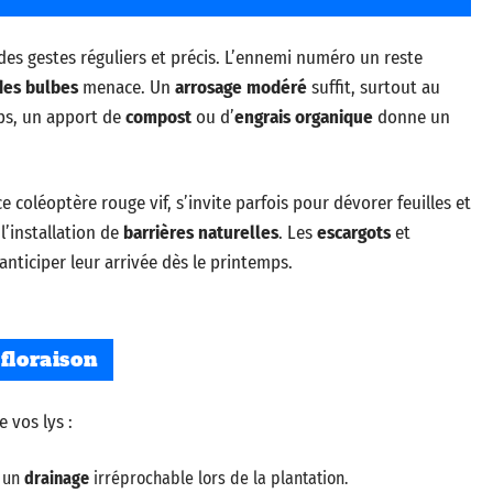
 des gestes réguliers et précis. L’ennemi numéro un reste
des bulbes
menace. Un
arrosage modéré
suffit, surtout au
ps, un apport de
compost
ou d’
engrais organique
donne un
ce coléoptère rouge vif, s’invite parfois pour dévorer feuilles et
l’installation de
barrières naturelles
. Les
escargots
et
anticiper leur arrivée dès le printemps.
floraison
 vos lys :
r un
drainage
irréprochable lors de la plantation.