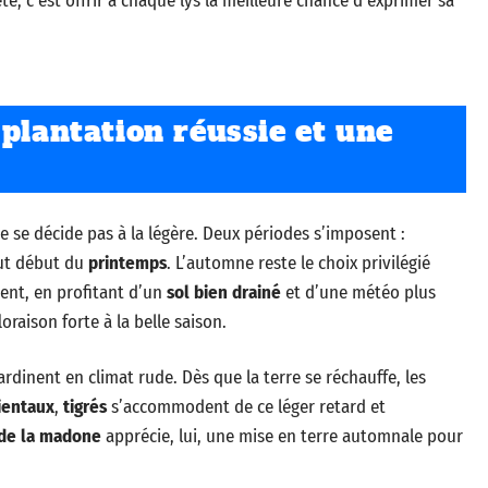
té, c’est offrir à chaque lys la meilleure chance d’exprimer sa
plantation réussie et une
e se décide pas à la légère. Deux périodes s’imposent :
tout début du
printemps
. L’automne reste le choix privilégié
ment, en profitant d’un
sol bien drainé
et d’une météo plus
oraison forte à la belle saison.
rdinent en climat rude. Dès que la terre se réchauffe, les
ientaux
,
tigrés
s’accommodent de ce léger retard et
 de la madone
apprécie, lui, une mise en terre automnale pour