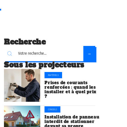
Recherche
Sous les projecteurs
MATÉRIELS
Prises de courants
renforcées : quand les
installer et à quel prix
?
CONSEILS
Installation de panneau
interdit de stationner
devant sa propre