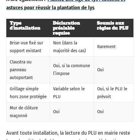
astuces pour réussir la plantation de lys
Type
Déclaration
Soumis aux
d’installation
préalable
règles du PLU
requise
Brise-vue fixé sur
Non (dans la
Rarement
support existant
majorité des cas)
Claustra ou
Oui, si la commune
panneau
Oui
l’impose
autoportant
Grillage simple
Variable selon le
Oui, si le PLU le
hors zone protégée
PLU
prévoit
Mur de clôture
Oui
Oui
maçonné
Avant toute installation, la lecture du PLU en mairie reste