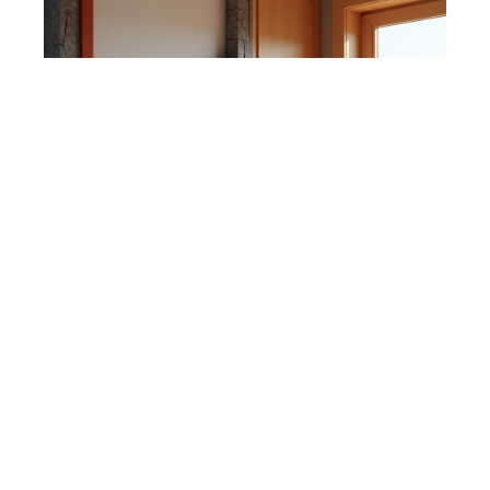
CONSEILS
Isolation efficace contre les
nuisibles : choisir la meilleure
option