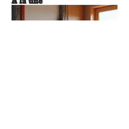
À la une
CONSEILS
Isolation efficace contre les
nuisibles : choisir la meilleure
option